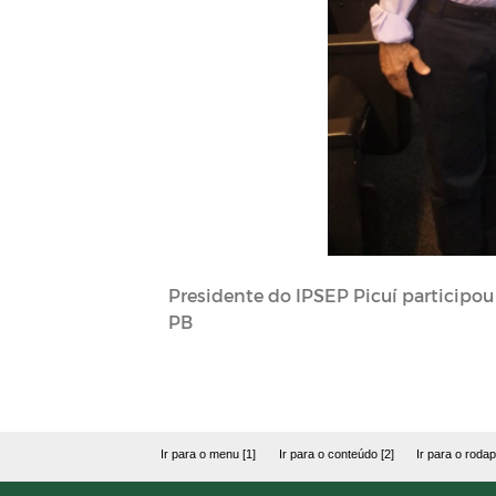
Presidente do IPSEP Picuí participou
PB
Ir para o menu [1]
Ir para o conteúdo [2]
Ir para o rodap