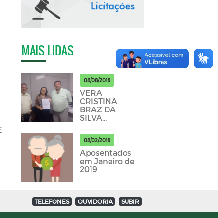
MAIS LIDAS
08/08/2019
VERA
CRISTINA
BRAZ DA
SILVA
APOSENTADA
E
DO IPSEP
08/02/2019
PICUI MÊS DE
JULHO
Aposentados
em Janeiro de
2019
TELEFONES
OUVIDORIA
SUBIR