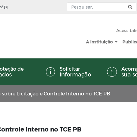
pé [3]
Acessibil
A Instituição
Publi
oteção de
Solicitar
Acom
ados
Informação
sua s
 sobre Licitação e Controle Interno no TCE PB
Controle Interno no TCE PB