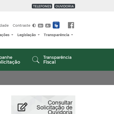
TELEFONES
OUVIDORIA
idade
Contraste
A+
A-
cações
Legislação
Transparência
panhe
Transparência
olicitação
Fiscal