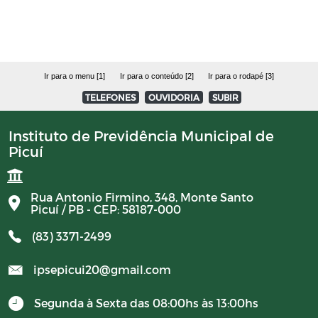
Avisos
PORTARIAS RPPS 2023
Ir para o menu [1]
Ir para o conteúdo [2]
Ir para o rodapé [3]
TELEFONES
OUVIDORIA
SUBIR
BALANCETES 2023
Instituto de Previdência Municipal de
Picuí
CONVENIOS 2023
BALANCETES 2024
Rua Antonio Firmino, 348, Monte Santo
Picuí / PB - CEP: 58187-000
COMITE DE INVESTIMENTO 2023
(83) 3371-2499
ipsepicui20@gmail.com
COMITER DE INVESTIMENTO 2024
Segunda à Sexta das 08:00hs às 13:00hs
RESUMO GERAL DA PREVIDENCIA 2024