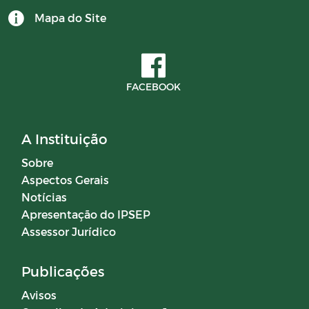
Mapa do Site
CONTRATOS 2024
BALANCETES 2025
FACEBOOK
Documentos
A Instituição
Editais
Sobre
Aspectos Gerais
Horários Funcionários
Notícias
Apresentação do IPSEP
Manuais
Assessor Jurídico
Mensário oficial
Publicações
Avisos
Concurso Público