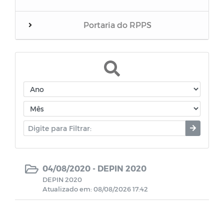
Portaria do RPPS
Balanços
RREO do RPPS
Edital de Convocação
Eventos
Folha inativos
04/08/2020 -
DEPIN 2020
DEPIN 2020
Atualizado em: 08/08/2026 17:42
Folha Pensionista
Demonstrativos Previdenciário