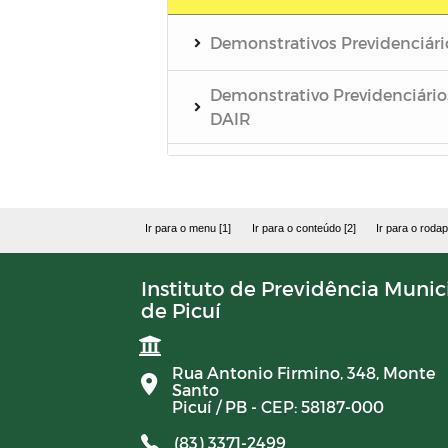
Demonstrativos Previdenciári
Demonstrativo Previdenciário
DAIR
Demonstrativo Previdenciário
DEPIN
Ir para o menu [1]
Ir para o conteúdo [2]
Ir para o rodap
Demonstrativo Previdenciário
DIPR
Instituto de Previdência Munic
de Picuí
Demonstrativos
Previdenciários DRAA
Rua Antonio Firmino, 348, Monte
Santo
Demonstrativos Contábeis
Picuí / PB - CEP: 58187-000
(83) 3371-2499
Comitê de Investimentos