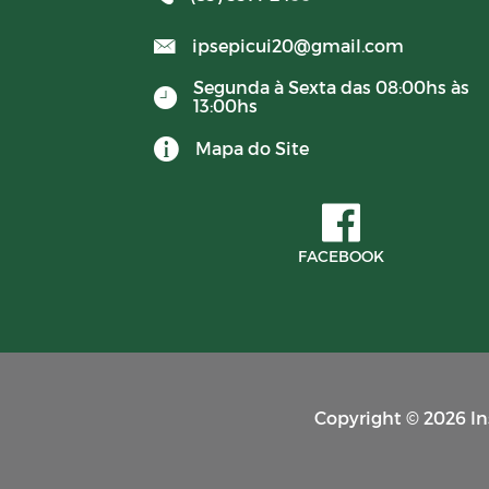
ipsepicui20@gmail.com
Contratos
Segunda à Sexta das 08:00hs às
13:00hs
BALANCETES 2022
Mapa do Site
Avisos
PORTARIAS RPPS 2023
FACEBOOK
BALANCETES 2023
CONVENIOS 2023
Copyright © 2026 Ins
BALANCETES 2024
COMITE DE INVESTIMENTO