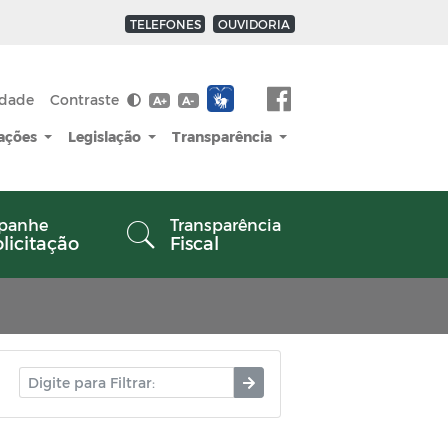
TELEFONES
OUVIDORIA
idade
Contraste
A+
A-
cações
Legislação
Transparência
panhe
Transparência
olicitação
Fiscal