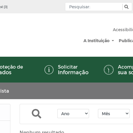
pé [3]
Acessibil
A Instituição
Publi
oteção de
Solicitar
Acom
ados
Informação
sua s
ista
Nenhum resultado.