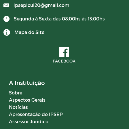
ipsepicui20@gmail.com
CONTRATOS 2024
Segunda à Sexta das 08:00hs às 13:00hs
BALANCETES 2025
Mapa do Site
Documentos
FACEBOOK
Editais
Horários Funcionários
A Instituição
Sobre
Manuais
Aspectos Gerais
Notícias
Mensário oficial
Apresentação do IPSEP
Assessor Jurídico
Concurso Público