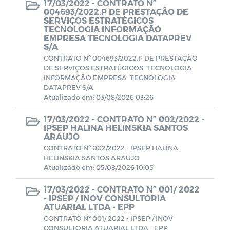
17/03/2022 -
CONTRATO Nº
004693/2022.P DE PRESTAÇÃO DE
SERVIÇOS ESTRATÉGICOS
Demonstrativo Previdenciários DAIR
TECNOLOGIA INFORMAÇÃO
EMPRESA TECNOLOGIA DATAPREV
S/A
Demonstrativo Previdenciários DEPIN
CONTRATO Nº 004693/2022.P DE PRESTAÇÃO
DE SERVIÇOS ESTRATÉGICOS TECNOLOGIA
INFORMAÇÃO EMPRESA TECNOLOGIA
Demonstrativo Previdenciários DIPR
DATAPREV S/A
Atualizado em: 03/08/2026 03:26
Demonstrativos Previdenciários DRAA
17/03/2022 -
CONTRATO Nº 002/2022 -
IPSEP HALINA HELINSKIA SANTOS
ARAUJO
Demonstrativos Contábeis
CONTRATO Nº 002/2022 - IPSEP HALINA
HELINSKIA SANTOS ARAUJO
Atualizado em: 05/08/2026 10:05
Comitê de Investimentos
17/03/2022 -
CONTRATO Nº 001/ 2022
- IPSEP / INOV CONSULTORIA
Contratos
ATUARIAL LTDA - EPP
CONTRATO Nº 001/ 2022 - IPSEP / INOV
BALANCETES 2022
CONSULTORIA ATUARIAL LTDA - EPP