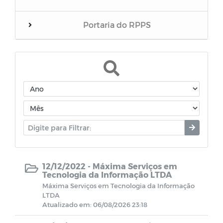
Portaria do RPPS
Balanços
RREO do RPPS
Edital de Convocação
Eventos
Folha inativos
12/12/2022 -
Máxima Serviços em
Tecnologia da Informação LTDA
Máxima Serviços em Tecnologia da Informação
Folha Pensionista
LTDA
Atualizado em: 06/08/2026 23:18
Demonstrativos Previdenciário