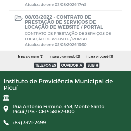
Atualizado em: 02/08/2026 17:45
Avisos
08/03/2022 -
CONTRATO DE
PRESTAÇÃO DE SERVIÇOS DE
LOCAÇÃO DE WEBSITE / PORTAL
PORTARIAS RPPS 2023
CONTRATO DE PRESTAÇÃO DE SERVIÇOS DE
LOCAÇÃO DE WEBSITE / PORTAL
Atualizado em: 05/08/2026 13:30
BALANCETES 2023
Ir para o menu [1]
Ir para o conteúdo [2]
Ir para o rodapé [3]
CONVENIOS 2023
TELEFONES
OUVIDORIA
SUBIR
BALANCETES 2024
Instituto de Previdência Municipal de
Picuí
COMITE DE INVESTIMENTO 2023
Rua Antonio Firmino, 348, Monte Santo
Picuí / PB - CEP: 58187-000
COMITER DE INVESTIMENTO 2024
(83) 3371-2499
RESUMO GERAL DA PREVIDENCIA 2024