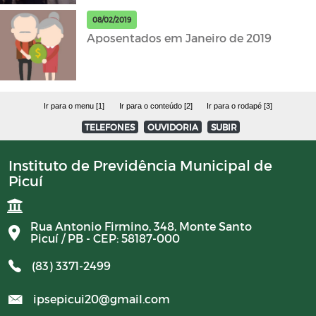
08/02/2019
Aposentados em Janeiro de 2019
Ir para o menu [1]
Ir para o conteúdo [2]
Ir para o rodapé [3]
TELEFONES
OUVIDORIA
SUBIR
Instituto de Previdência Municipal de
Picuí
Rua Antonio Firmino, 348, Monte Santo
Picuí / PB - CEP: 58187-000
(83) 3371-2499
ipsepicui20@gmail.com