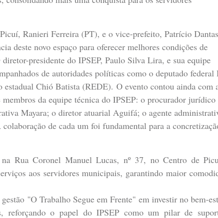
Picuí, Ranieri Ferreira (PT), e o vice-prefeito, Patrício Danta
cia deste novo espaço para oferecer melhores condições de
 diretor-presidente do IPSEP, Paulo Silva Lira, e sua equipe
panhados de autoridades políticas como o deputado federal 
 estadual Chió Batista (REDE).
O evento contou ainda com 
 e membros da equipe técnica do IPSEP: o procurador jurídico
rativa Mayara; o diretor atuarial Aguifá; o agente administrati
 A colaboração de cada um foi fundamental para a concretizaçã
 na Rua Coronel Manuel Lucas, nº 37, no Centro de Picu
erviços aos servidores municipais, garantindo maior comodi
 gestão "O Trabalho Segue em Frente" em investir no bem-est
os, reforçando o papel do IPSEP como um pilar de supor