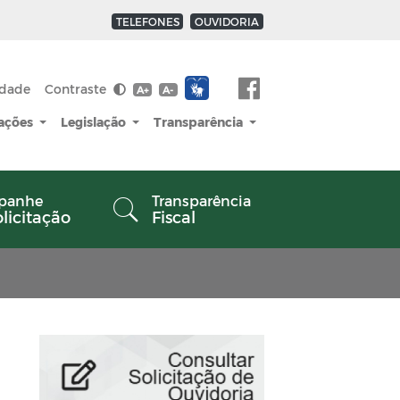
TELEFONES
OUVIDORIA
idade
Contraste
A+
A-
cações
Legislação
Transparência
panhe
Transparência
olicitação
Fiscal