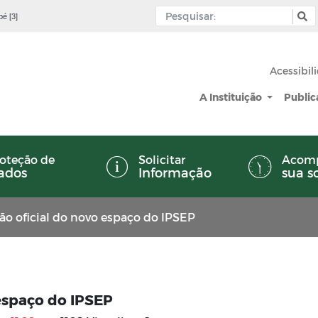
pé [3]
Acessibil
A Instituição
Publi
oteção de
Solicitar
Acom
ados
Informação
sua s
ão oficial do novo espaço do IPSEP
 espaço do IPSEP