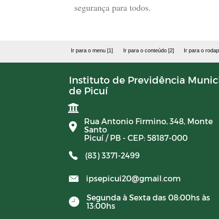
segurança para todos.
Ir para o menu [1]
Ir para o conteúdo [2]
Ir para o rodap
Instituto de Previdência Munic
de Picuí
Rua Antonio Firmino, 348, Monte
Santo
Picuí / PB - CEP: 58187-000
(83) 3371-2499
ipsepicui20@gmail.com
Segunda à Sexta das 08:00hs às
13:00hs