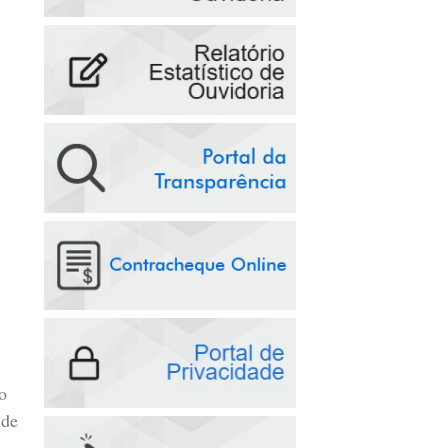
o
 de