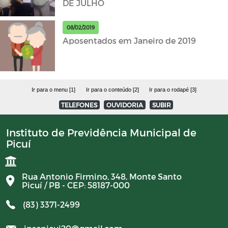
DE JULHO
08/02/2019
Aposentados em Janeiro de 2019
Ir para o menu [1]
Ir para o conteúdo [2]
Ir para o rodapé [3]
TELEFONES
OUVIDORIA
SUBIR
Instituto de Previdência Municipal de
Picuí
Rua Antonio Firmino, 348, Monte Santo
Picuí / PB - CEP: 58187-000
(83) 3371-2499