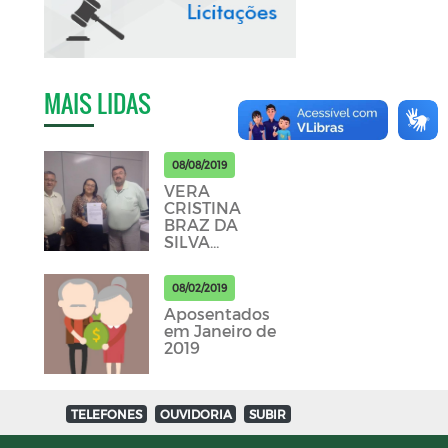
MAIS LIDAS
08/08/2019
VERA
CRISTINA
BRAZ DA
SILVA
APOSENTADA
DO IPSEP
08/02/2019
PICUI MÊS DE
JULHO
Aposentados
em Janeiro de
2019
TELEFONES
OUVIDORIA
SUBIR