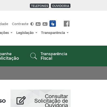
TELEFONES
OUVIDORIA
idade
Contraste
A+
A-
cações
Legislação
Transparência
panhe
Transparência
olicitação
Fiscal
SSO