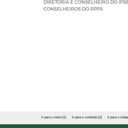
DIRETORIA E CONSELHEIRO DO IPSE
CONSELHEIROS DO RPPS
Ir para o menu [1]
Ir para o conteúdo [2]
Ir para o rodap