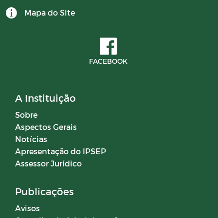
Mapa do Site
CONTRATOS 2024
BALANCETES 2025
FACEBOOK
Documentos
A Instituição
Editais
Sobre
Aspectos Gerais
Horários Funcionários
Notícias
Apresentação do IPSEP
Manuais
Assessor Jurídico
Mensário oficial
Publicações
Avisos
Concurso Público