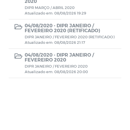
2020
DIPR MARÇO / ABRIL 2020
Atualizado em: 08/08/2026 19:29
Demonstrativo Previdenciários DAIR
04/08/2020 -
DIPR JANEIRO /
FEVEREIRO 2020 (RETIFICADO)
Demonstrativo Previdenciários DEPIN
DIPR JANEIRO / FEVEREIRO 2020 (RETIFICADO)
Atualizado em: 08/08/2026 21:17
Demonstrativo Previdenciários DIPR
04/08/2020 -
DIPR JANEIRO /
FEVEREIRO 2020
Demonstrativos Previdenciários DRAA
DIPR JANEIRO / FEVEREIRO 2020
Atualizado em: 08/08/2026 20:00
Demonstrativos Contábeis
Comitê de Investimentos
Contratos
BALANCETES 2022