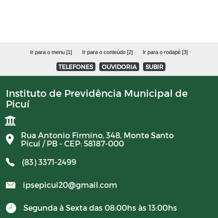
Avisos
PORTARIAS RPPS 2023
Ir para o menu [1]
Ir para o conteúdo [2]
Ir para o rodapé [3]
TELEFONES
OUVIDORIA
SUBIR
BALANCETES 2023
Instituto de Previdência Municipal de
Picuí
CONVENIOS 2023
BALANCETES 2024
Rua Antonio Firmino, 348, Monte Santo
Picuí / PB - CEP: 58187-000
COMITE DE INVESTIMENTO 2023
(83) 3371-2499
ipsepicui20@gmail.com
COMITER DE INVESTIMENTO 2024
Segunda à Sexta das 08:00hs às 13:00hs
RESUMO GERAL DA PREVIDENCIA 2024