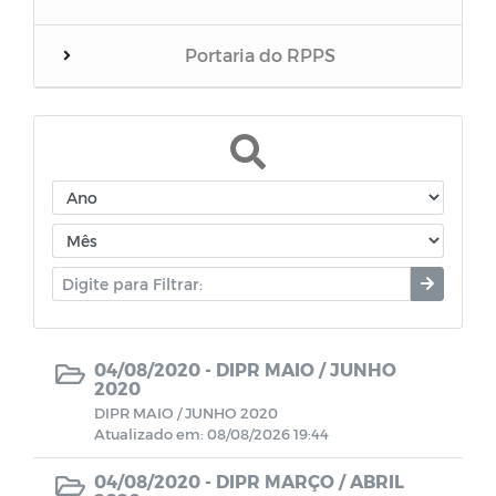
Portaria do RPPS
Balanços
RREO do RPPS
Edital de Convocação
Eventos
Folha inativos
04/08/2020 -
DIPR MAIO / JUNHO
2020
DIPR MAIO / JUNHO 2020
Folha Pensionista
Atualizado em: 08/08/2026 19:44
04/08/2020 -
DIPR MARÇO / ABRIL
Demonstrativos Previdenciário