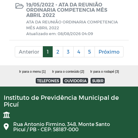
19/05/2022 -
ATA DA REUNIÃO
ORDINARIA COMPETENCIA MÊS
ABRIL 2022
Campanhas
ATA DA REUNIÃO ORDINARIA COMPETENCIA
MÊS ABRIL 2022
Diário oficial
Atualizado em: 08/08/2026 04:09
Portal do Contribuinte
Anterior
1
2
3
4
5
Próximo
COMITÊ DE INVESTIMENTOS
Ir para o menu [1]
Ir para o conteúdo [2]
Ir para o rodapé [3]
TELEFONES
OUVIDORIA
SUBIR
Instituto de Previdência Municipal de
Picuí
Rua Antonio Firmino, 348, Monte Santo
Picuí / PB - CEP: 58187-000