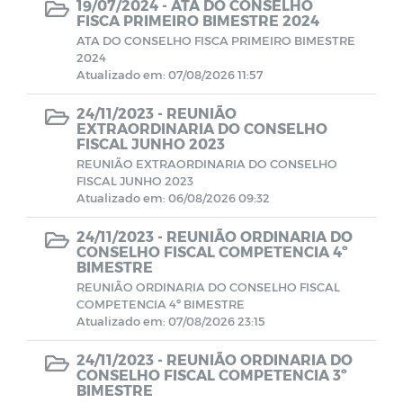
19/07/2024 -
ATA DO CONSELHO
FISCA PRIMEIRO BIMESTRE 2024
ATA DO CONSELHO FISCA PRIMEIRO BIMESTRE
Demonstrativo Previdenciários DAIR
2024
Atualizado em: 07/08/2026 11:57
Demonstrativo Previdenciários DEPIN
24/11/2023 -
REUNIÃO
EXTRAORDINARIA DO CONSELHO
FISCAL JUNHO 2023
Demonstrativo Previdenciários DIPR
REUNIÃO EXTRAORDINARIA DO CONSELHO
FISCAL JUNHO 2023
Demonstrativos Previdenciários DRAA
Atualizado em: 06/08/2026 09:32
24/11/2023 -
REUNIÃO ORDINARIA DO
Demonstrativos Contábeis
CONSELHO FISCAL COMPETENCIA 4º
BIMESTRE
REUNIÃO ORDINARIA DO CONSELHO FISCAL
Comitê de Investimentos
COMPETENCIA 4º BIMESTRE
Atualizado em: 07/08/2026 23:15
Contratos
24/11/2023 -
REUNIÃO ORDINARIA DO
CONSELHO FISCAL COMPETENCIA 3º
BIMESTRE
BALANCETES 2022