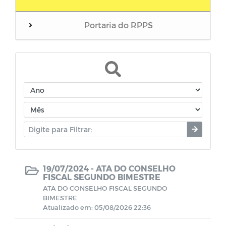
Portaria do RPPS
Balanços
RREO do RPPS
Edital de Convocação
Eventos
Folha inativos
19/07/2024 -
ATA DO CONSELHO
FISCAL SEGUNDO BIMESTRE
ATA DO CONSELHO FISCAL SEGUNDO
Folha Pensionista
BIMESTRE
Atualizado em: 05/08/2026 22:36
Demonstrativos Previdenciário